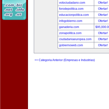
votociudadano.com
Ofertar!
forodepolitica.com
Ofertar!
educacionpolitica.com
Ofertar!
infogobierno.com
Ofertar!
ganaderia.com
$95,000.
zonapolitica.com
Ofertar!
ciudadaniaeuropea.com
Ofertar!
gobiernoweb.com
Ofertar!
<< Categoria Anterior (Empresas e Industrias)