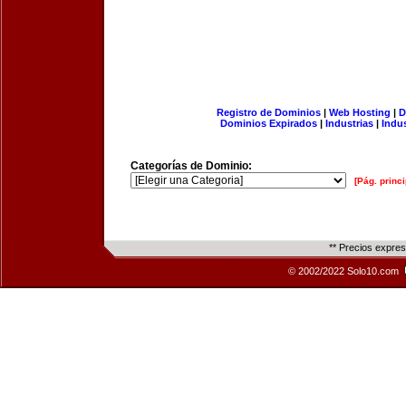
Registro de Dominios
|
Web Hosting
|
D
Dominios Expirados
|
Industrias
|
Indu
Categorías de Dominio:
[Pág. princi
** Precios expre
© 2002/2022 Solo10.com