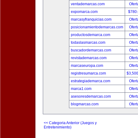
ventademarcas.com
Ofert
expomarca.com
$780
marcasyfranquicias.com
Ofert
posicionamientodemarcas.com
Ofert
productosdemarca.com
Ofert
todaslasmarcas.com
Ofert
buscadordemarcas.com
Ofert
revistademarcas.com
Ofert
marcaseuropa.com
Ofert
registresumarca.com
$3,50
estrategiademarca.com
Ofert
marca1.com
Ofert
asesoresdemarcas.com
Ofert
blogmarcas.com
Ofert
<< Categoria Anterior (Juegos y
Entretenimiento)