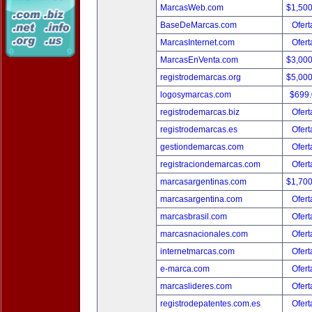
MarcasWeb.com
$1,50
BaseDeMarcas.com
Ofert
MarcasInternet.com
Ofert
MarcasEnVenta.com
$3,00
registrodemarcas.org
$5,00
logosymarcas.com
$699
registrodemarcas.biz
Ofert
registrodemarcas.es
Ofert
gestiondemarcas.com
Ofert
registraciondemarcas.com
Ofert
marcasargentinas.com
$1,70
marcasargentina.com
Ofert
marcasbrasil.com
Ofert
marcasnacionales.com
Ofert
internetmarcas.com
Ofert
e-marca.com
Ofert
marcaslideres.com
Ofert
registrodepatentes.com.es
Ofert