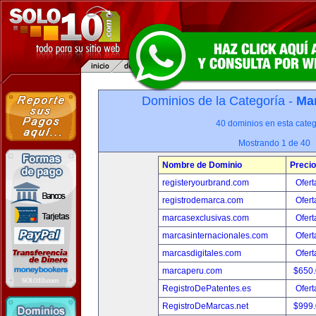
Dominios de la Categoría -
Mar
40 dominios en esta categ
Mostrando 1 de 40
Nombre de Dominio
Precio
registeryourbrand.com
Ofert
registrodemarca.com
Ofert
marcasexclusivas.com
Ofert
marcasinternacionales.com
Ofert
marcasdigitales.com
Ofert
marcaperu.com
$650
RegistroDePatentes.es
Ofert
RegistroDeMarcas.net
$999