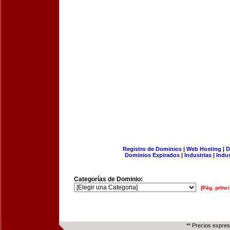
Registro de Dominios
|
Web Hosting
|
D
Dominios Expirados
|
Industrias
|
Indu
Categorías de Dominio:
[Pág. princi
** Precios expre