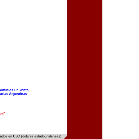
ominios En Venta
strias Argentinas
pal]
sados en USD (dólares estadounidenses)