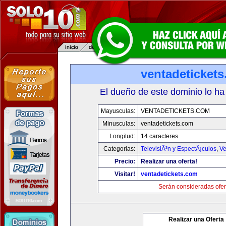
ventadeticket
El dueño de este dominio lo ha
Mayusculas:
VENTADETICKETS.COM
Minusculas:
ventadetickets.com
Longitud:
14 caracteres
Categorias:
TelevisiÃ³n y EspectÃ¡culos
,
Ve
Precio:
Realizar una oferta!
Visitar!
ventadetickets.com
Serán consideradas ofer
Realizar una Oferta