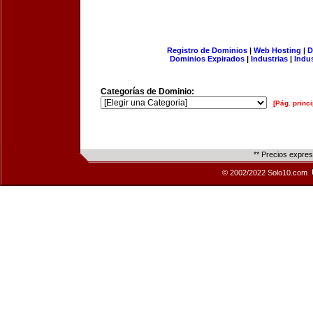
Registro de Dominios
|
Web Hosting
|
D
Dominios Expirados
|
Industrias
|
Indu
Categorías de Dominio:
[Pág. princi
** Precios expre
© 2002/2022 Solo10.com