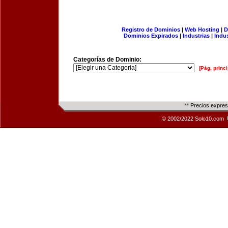
Registro de Dominios
|
Web Hosting
|
D
Dominios Expirados
|
Industrias
|
Indu
Categorías de Dominio:
[Pág. princi
** Precios expre
© 2002/2022 Solo10.com