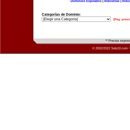
Dominios Expirados
|
Industrias
|
Indu
Categorías de Dominio:
[Pág. princi
** Precios expre
© 2002/2022 Solo10.com